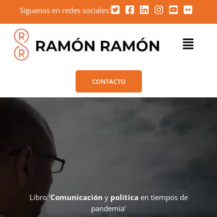
Ir
Siguenos en redes sociales:
al
contenido
Menú
CONTACTO
Libro ‘
Comunicación
y
política
en tiempos de
pandemia’