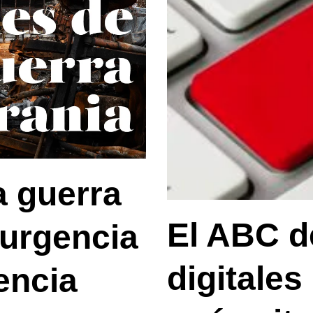
a guerra
El ABC de
 urgencia
digitale
encia