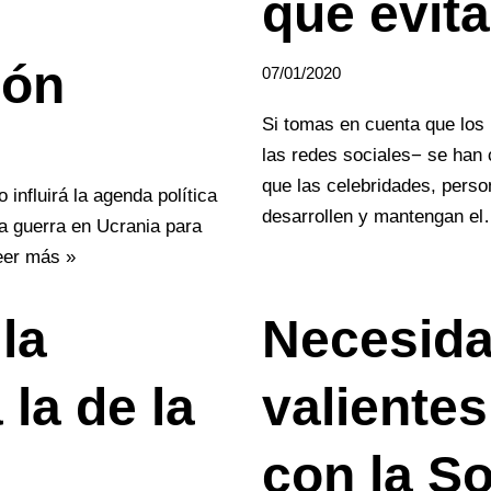
qué evit
ión
07/01/2020
Si tomas en cuenta que los
las redes sociales− se han 
que las celebridades, pers
influirá la agenda política
desarrollen y mantengan e
la guerra en Ucrania para
eer más »
la
Necesida
la de la
valiente
con la So