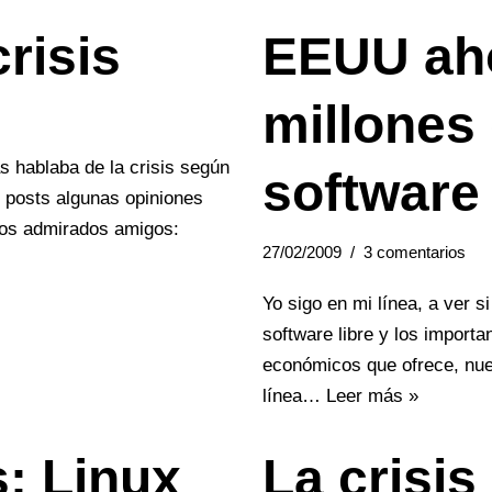
risis
EEUU aho
millones
s hablaba de la crisis según
software 
 posts algunas opiniones
nos admirados amigos:
27/02/2009
3 comentarios
Yo sigo en mi línea, a ver si
software libre y los importa
económicos que ofrece, nue
línea…
Leer más »
s: Linux
La crisis