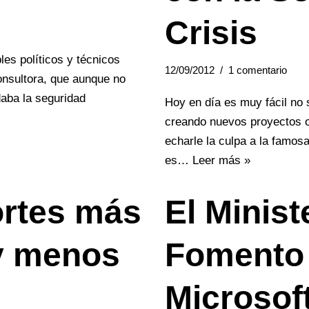
Crisis
es políticos y técnicos
12/09/2012
1 comentario
consultora, que aunque no
daba la seguridad
Hoy en día es muy fácil no 
creando nuevos proyectos o
echarle la culpa a la famos
es…
Leer más »
ortes más
El Minist
 y menos
Fomento
Microsof