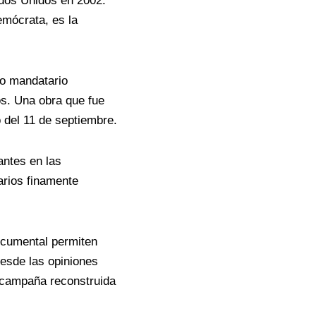
dos Unidos en 2002.
emócrata, es la
ro mandatario
os. Una obra que fue
 del 11 de septiembre.
antes en las
arios finamente
ocumental permiten
Desde las opiniones
 campaña reconstruida