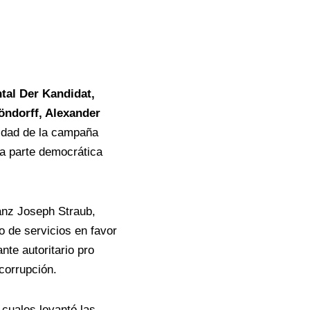
al Der Kandidat,
öndorff, Alexander
lidad de la campaña
la parte democrática
anz Joseph Straub,
o de servicios en favor
nte autoritario pro
corrupción.
 cuales levantó las