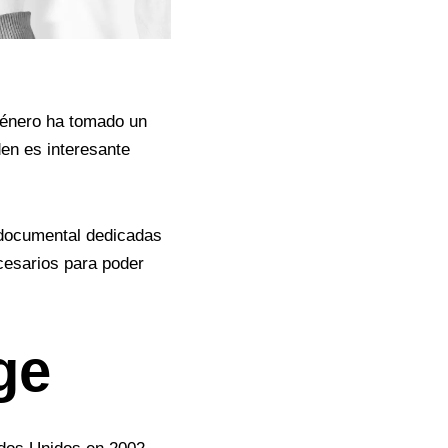
género ha tomado un
den
es interesante
 documental dedicadas
esarios para poder
ge