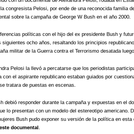
do con un documental de Alexandra Pelosi, rodada en Esta
e la congresista Pelosi, por ende de una reconocida familia d
ntal sobre la campaña de George W Bush en el año 2000
.
ferencias políticas con el hijo del ex presidente Bush y futu
 siguientes ocho años, resaltando los principios republican
ña militar de la Guerra contra el Terrorismo desatada luego
dra Pelosi la llevó a percatarse que los periodistas particip
 con el aspirante republicano estaban guiados por cuestion
se tratara de puestas en escenas.
h debió responder durante la campaña y expuestas en el d
 que lo presentan con un modelo del estereotipo americano. 
ujeres Bush pudo exponer su versión de la política en esta
este documental
.