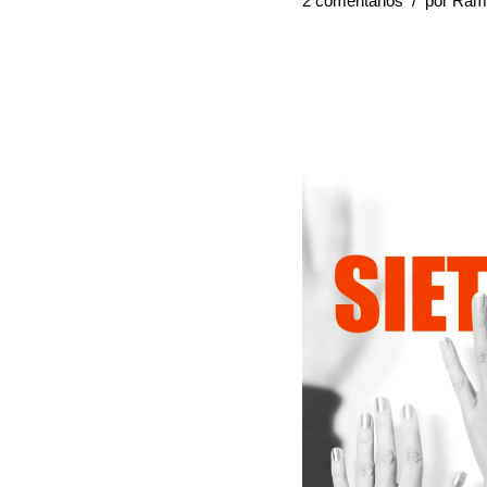
2 comentarios
por
Ram