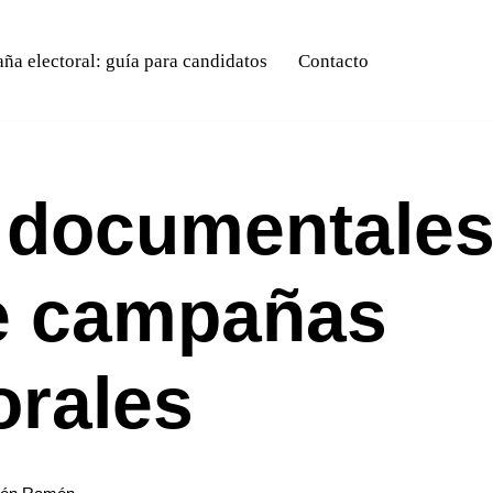
a electoral: guía para candidatos
Contacto
e documentale
e campañas
orales