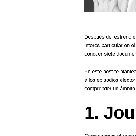
Después del estreno e
interés particular en e
conocer siete documen
En este post te plant
a los episodios electo
comprender un ámbito 
1. Jo