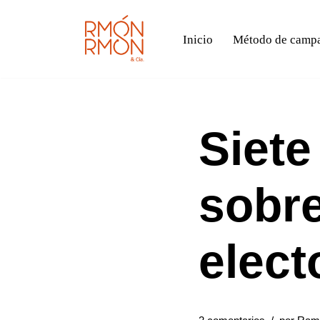
Inicio
Método de campañ
Saltar
al
contenido
Siet
sobr
elect