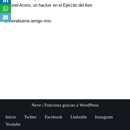
coronel Acero, un hacker en el Ejército del Aire
Enhorabuena amigo mío.
Neve
| Funciona gracias a
WordPress
Inicio
Twitter
Facebook
Linkedin
Instagram
Youtube