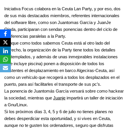
Iniciativa Focus colabora en la Ceuta Lan Party, y por eso, dos
de sus más destacados miembros, referentes internacionales
del software libre, como son Juantomas García y JuanJe
Ojeda, participaran con sendas ponencias dentro del ciclo de
conferencias paralelas a la Party.
Aunque como todos sabemos Ceuta está al otro lado del
estrecho, la organización de la Party tiene todos los detalles
contemplados, y además de unas inmejorables instalaciones
(que incluye piscina) ponen a disposición de todos los
asistentes el desplazamiento en barco Algeciras-Ceuta, así
como un vehículo que recogerá a todos los desplazados en el
puerto, para así facilitarles el transporte de sus pc’s.
La ponencia de Juantomás García versará sobre como hackear
la sociedad, mientras que
Juanje
impartirá un taller de iniciación
a Gnu/Linux.
Si los próximos días 3, 4, 5 y 6 de julio no tienes planes no
debes desperdiciar esta oportunidad, y si vives en Ceuta,
aunque no te gusten los ordenadores, seguro que disfrutas