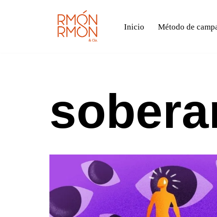
Inicio
Método de campañ
Saltar
al
contenido
sobera