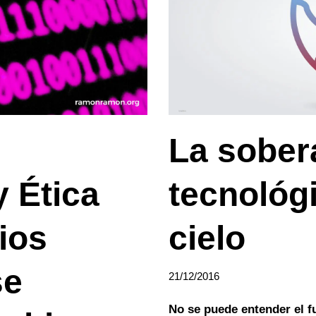
La sober
 Ética
tecnológ
ios
cielo
se
21/12/2016
No se puede entender el fu